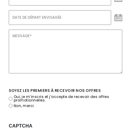
d’arrivée
envisagée
*
Date
de
départ
Message
*
envisagée
*
SOYEZ LES PREMIERS À RECEVOIR NOS OFFRES
Oui, je m’inscris et j’accepte de recevoir des offres
promotionnelles.
Non, merci.
CAPTCHA